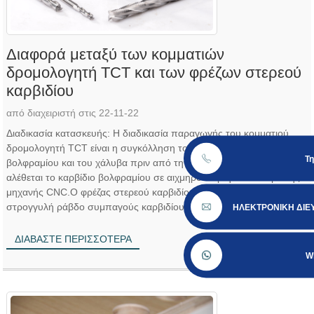
Διαφορά μεταξύ των κομματιών
δρομολογητή TCT και των φρέζων στερεού
καρβιδίου
από διαχειριστή στις 22-11-22
Διαδικασία κατασκευής: Η διαδικασία παραγωγής του κομματιού
δρομολογητή TCT είναι η συγκόλληση του καρβιδίου του
Τ
βολφραμίου και του χάλυβα πριν από την άλεση, και στη συνέχεια
αλέθεται το καρβίδιο βολφραμίου σε αιχμηρό κόφτη στο κέντρο της
μηχανής CNC.Ο φρέζας στερεού καρβιδίου κατασκευάστηκε από
στρογγυλή ράβδο συμπαγούς καρβιδίου στο κέντρο της μηχανής
ΗΛΕΚΤΡΟΝΙΚΗ ΔΙΕ
CNC απευθείας...
ΔΙΑΒΆΣΤΕ ΠΕΡΙΣΣΌΤΕΡΑ
W