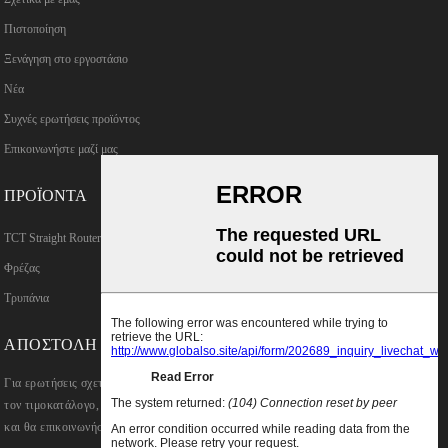
Πιστοποίηση
Ξενάγηση στο εργοστάσιο
Νέα
Συχνές ερωτήσεις προϊόντος
Επικοινωνήστε μαζί μας
ΠΡΟΪΌΝΤΑ
TCT Straight Router Bits
Φρέζας
Τρυπάνια
ΑΠΟΣΤΟΛΉ ΕΡΩΤΉΣΕΩΝ
Για ερωτήσεις σχετικά με τα προϊόντα μας ή
τον τιμοκατάλογο, αφήστε μας το email σας
και θα επικοινωνήσουμε εντός 24 ωρών.