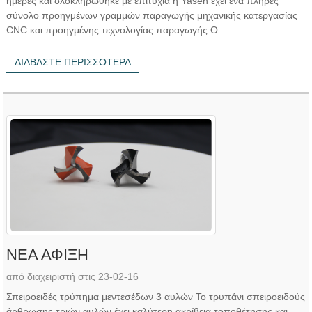
ημέρες και ολοκληρώθηκε με επιτυχία η Yasen έχει ένα πλήρες
σύνολο προηγμένων γραμμών παραγωγής μηχανικής κατεργασίας
CNC και προηγμένης τεχνολογίας παραγωγής.Ο...
ΔΙΑΒΆΣΤΕ ΠΕΡΙΣΣΌΤΕΡΑ
ΝΕΑ ΑΦΙΞΗ
από διαχειριστή στις 23-02-16
Σπειροειδές τρύπημα μεντεσέδων 3 αυλών Το τρυπάνι σπειροειδούς
άρθρωσης τριών αυλών έχει καλύτερη ακρίβεια τοποθέτησης και