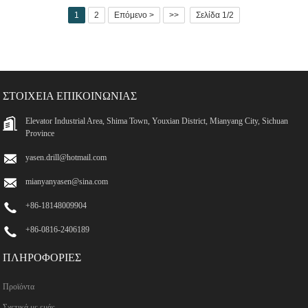
1
2
Επόμενο >
>>
Σελίδα 1/2
ΣΤΟΙΧΕΊΑ ΕΠΙΚΟΙΝΩΝΊΑΣ
Elevator Industrial Area, Shima Town, Youxian District, Mianyang City, Sichuan
Province
yasen.drill@hotmail.com
mianyanyasen@sina.com
+86-18148009904
+86-0816-2406189
ΠΛΗΡΟΦΟΡΊΕΣ
Προϊόντα
Σχετικά με εμάς