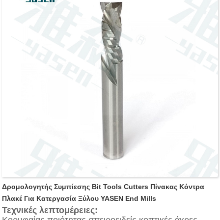
Χρησιμοποιείται σε μηχανές διάτρησης ή με κομμάτια
για διάνοιξη τυφλών οπών σε μασίφ ξύλο, σύνθετα
ξύλα, κόντρα πλακέ, σκληρό και μαλακό ξύλο και
πλαστικοποιημένα υλικά
Δρομολογητής Συμπίεσης Bit Tools Cutters Πίνακας Κόντρα
Πλακέ Για Κατεργασία Ξύλου YASEN End Mills
Τεχνικές λεπτομέρειες:
Κορυφαίας ποιότητας σπειροειδείς κοπτικές άκρες