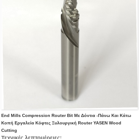
διαστασιολόγησης πάνελ.
Για ταχύτητες ταχείας τροφοδοσίας σε δρομολογητές
CNC, κέντρα μηχανικής κατεργασίας και μηχανές από
σημείο σε σημείο για αντιγραφή, ρύθμιση μεγέθους
πίνακα, δρομολόγηση προτύπων και άλλες εφαρμογές
δρομολόγησης
End Mills Compression Router Bit Με Δόντια -πάνω Και Κάτω
Κοπή Εργαλεία Κόφτες Ξυλουργική Router YASEN Wood
Cutting
Τεχνικές λεπτομέρειες: