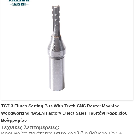
κίνησης.
Εφαρμογή:
Ιδανικό για μεντεσέδες
Χρησιμοποιείται σε βαρετές μηχανές εξοπλισμένες με
κομμάτια ή προσαρμογείς.
Χρησιμοποιείται για τη διάνοιξη ακριβών και καθαρών
τυφλών οπών σε MDF, κόντρα πλακέ,
πλαστικοποιημένο, σκληρό και μαλακό ξύλο
TCT 3 Flutes Sotting Bits With Teeth CNC Router Machine
Woodworking YASEN Factory Direct Sales Τρυπάνι Καρβιδίου
Βολφραμίου
Τεχνικές λεπτομέρειες:
Κορυφαίας ποιότητας υπερ-καρβίδιο βολφραμίου +