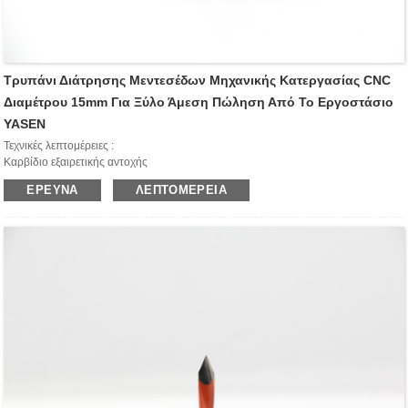
Τρυπάνι Διάτρησης Μεντεσέδων Μηχανικής Κατεργασίας CNC
Διαμέτρου 15mm Για Ξύλο Άμεση Πώληση Από Το Εργοστάσιο
YASEN
Τεχνικές λεπτομέρειες :
Καρβίδιο εξαιρετικής αντοχής
Μερίδα κοπής επικαλυμμένη με πορτοκαλί ή μαύρο
ΈΡΕΥΝΑ
ΛΕΠΤΟΜΈΡΕΙΑ
Κεφαλή TCT με ισορροπημένο κεντρικό σημείο ακριβείας
2 κοπτικές ακμές με γείωση διάτρησης (4z)
Εφαρμογή: Ιδανικό για μεντεσέδες.
Χρησιμοποιείται σε βαρετό μηχάνημα εξοπλισμένο με κομμάτια ή προσαρμογείς