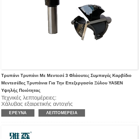
δρομολόγησης.
Τρυπάνι Τρυπάνι Με Μεντεσέ 3 Φλάουτες Συμπαγές Καρβίδιο
Μεντεσέδες Τρυπάνια Για Την Επεξεργασία Ξύλου YASEN
Υψηλής Ποιότητας
Τεχνικές λεπτομέρειες:
Χάλυβας εξαιρετικής αντοχής
Κοπτική μερίδα επικαλυμμένη με πορτοκαλί ή μαύρο
ΈΡΕΥΝΑ
ΛΕΠΤΟΜΈΡΕΙΑ
Κεφαλή TCT με ισορροπημένο κεντρικό σημείο
ακριβείας.
3 κοπτικές άκρες ακριβείας (z3).
Παράλληλο στέλεχος με επίπεδη και ρυθμιζόμενη βίδα