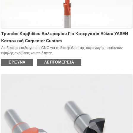
Τρυπάνι Καρβιδίου Βολφραμίου Για Κατεργασία Ξύλου YASEN
Κατασκευή Carpenter Custom
Διαδικασία επεξεργασίας CNC για τη διασφάλιση της παραγωγής προϊόντων
υψηλής ακρίβειας και ποιότητας
Επειδή ο εξοπλισμός κατεργασίας CNC μπορεί να λειτουργήσει αυτόνομα χωρίς
ΈΡΕΥΝΑ
ΛΕΠΤΟΜΈΡΕΙΑ
χειροκίνητη λειτουργία, μπορεί να αποφύγει την πιθανότητα ελαττωμάτων του
προϊόντος που προκαλούνται από ανθρώπινο λάθος.Μέσω προηγμένων
διαδικασιών διαχείρισης και προγραμμάτων λογισμικού, ο εξοπλισμός
κατεργασίας CNC παρέχει υψηλότερη ακρίβεια χωρίς ελαττώματα.