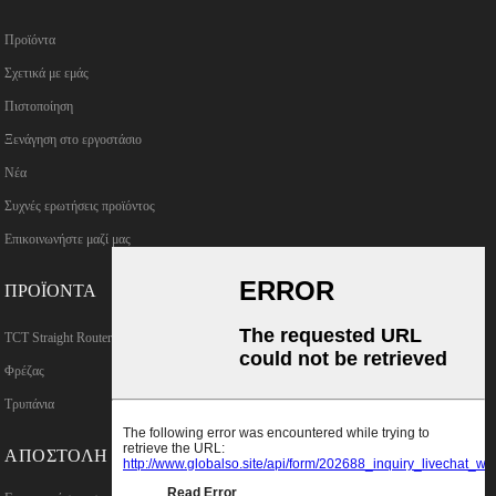
Προϊόντα
Σχετικά με εμάς
Πιστοποίηση
Ξενάγηση στο εργοστάσιο
Νέα
Συχνές ερωτήσεις προϊόντος
Επικοινωνήστε μαζί μας
ΠΡΟΪΌΝΤΑ
TCT Straight Router Bits
Φρέζας
Τρυπάνια
ΑΠΟΣΤΟΛΉ ΕΡΩΤΉΣΕΩΝ