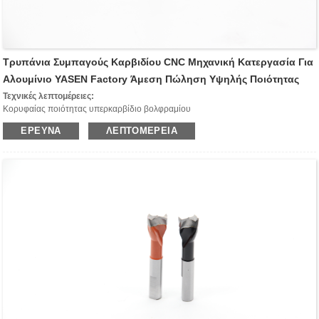
Τρυπάνια Συμπαγούς Καρβιδίου CNC Μηχανική Κατεργασία Για
Αλουμίνιο YASEN Factory Άμεση Πώληση Υψηλής Ποιότητας
Τεχνικές λεπτομέρειες:
Κορυφαίας ποιότητας υπερκαρβίδιο βολφραμίου
2 σπειροειδείς κοπτικές άκρες (Z2)
ΈΡΕΥΝΑ
ΛΕΠΤΟΜΈΡΕΙΑ
Παρέχετε εξαιρετικό φινίρισμα στην κάτω πλευρά του τεμαχίου εργασίας
Εξώθηση τσιπ προς τα πάνω