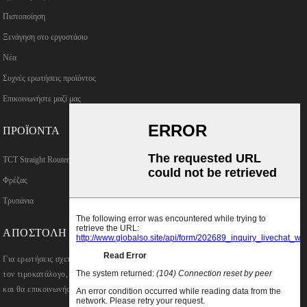
Πιστοποίηση
Ξενάγηση στο εργοστάσιο
Νέα
Συχνές ερωτήσεις προϊόντος
Επικοινωνήστε μαζί μας
ΠΡΟΪΌΝΤΑ
TCT Straight Router Bits
Φρέζας
Τρυπάνια
ΑΠΟΣΤΟΛΉ ΕΡΩΤΉΣΕΩΝ
Για ερωτήσεις σχετικά με τα προϊόντα μας ή
τον τιμοκατάλογο, αφήστε μας το email σας
και θα επικοινωνήσουμε εντός 24 ωρών.