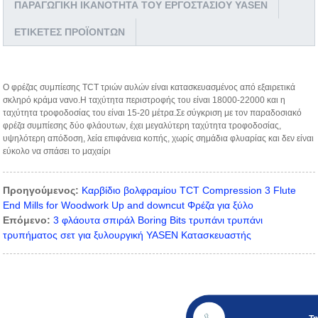
ΠΑΡΑΓΩΓΙΚΉ ΙΚΑΝΌΤΗΤΑ ΤΟΥ ΕΡΓΟΣΤΑΣΊΟΥ YASEN
ΕΤΙΚΈΤΕΣ ΠΡΟΪΌΝΤΩΝ
Ο φρέζας συμπίεσης TCT τριών αυλών είναι κατασκευασμένος από εξαιρετικά
σκληρό κράμα νανο.Η ταχύτητα περιστροφής του είναι 18000-22000 και η
ταχύτητα τροφοδοσίας του είναι 15-20 μέτρα.Σε σύγκριση με τον παραδοσιακό
φρέζα συμπίεσης δύο φλάουτων, έχει μεγαλύτερη ταχύτητα τροφοδοσίας,
υψηλότερη απόδοση, λεία επιφάνεια κοπής, χωρίς σημάδια φλυαρίας και δεν είναι
εύκολο να σπάσει το μαχαίρι
Προηγούμενος:
Καρβίδιο βολφραμίου TCT Compression 3 Flute
End Mills for Woodwork Up and downcut Φρέζα για ξύλο
Επόμενο:
3 φλάουτα σπιράλ Boring Bits τρυπάνι τρυπάνι
τρυπήματος σετ για ξυλουργική YASEN Κατασκευαστής