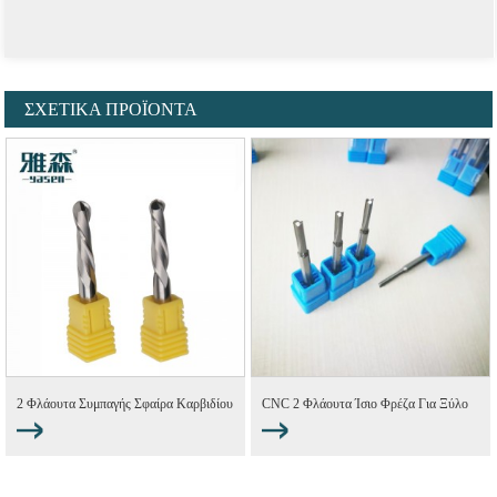
ΣΧΕΤΙΚΆ ΠΡΟΪΌΝΤΑ
2 Φλάουτα Συμπαγής Σφαίρα Καρβιδίου
CNC 2 Φλάουτα Ίσιο Φρέζα Για Ξύλο
Μύλος Μύτης Για Μ...
Υ...