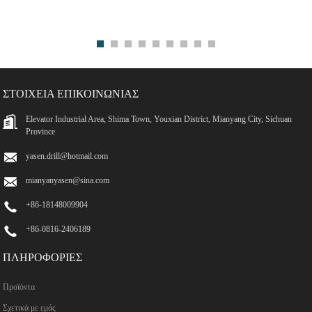
ΣΤΟΙΧΕΊΑ ΕΠΙΚΟΙΝΩΝΊΑΣ
Elevator Industrial Area, Shima Town, Youxian District, Mianyang City, Sichuan
Province
yasen.drill@hotmail.com
mianyanyasen@sina.com
+86-18148009904
+86-0816-2406189
ΠΛΗΡΟΦΟΡΊΕΣ
Προϊόντα
Σχετικά με εμάς