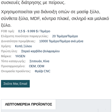
συσκευές διάτρησης με πείρους.
Χρησιμοποιείται για διάνοιξη οπών σε μασίφ ξύλο,
σύνθετα ξύλα, MDF, κόντρα πλακέ, σκληρό και μαλακό
ξύλο.
FOB τιμή:
0,5 $ - 9.999 $ / Τεμάχιο
Ελάχιστη ποσότητα παραγγελίας:
20 Τεμάχια/Τεμάχια
Δυνατότητα προμήθειας:
10000 Τεμάχιο/Τεμάχια ανά μήνα
Χρήση:
Κοπή Ξύλου
Πρώτη ύλη:
Στερεό καρβίδιο βολφραμίου
Μάρκα:
YASEN
Τόπο καταγωγής:
Σιτσουάν, Κίνα
Προσαρμοσμένο:
OEM, ODM
Ονομασία προϊόντος:
Φρέζα CNC
Στείλτε Μας Email
ΛΕΠΤΟΜΈΡΕΙΑ ΠΡΟΪΌΝΤΟΣ